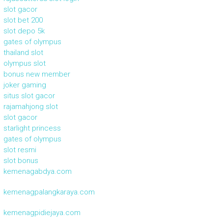
slot gacor
slot bet 200
slot depo 5k
gates of olympus
thailand slot
olympus slot
bonus new member
joker gaming
situs slot gacor
rajamahjong slot
slot gacor
starlight princess
gates of olympus
slot resmi
slot bonus
kemenagabdya.com
kemenagpalangkaraya.com
kemenagpidiejaya.com