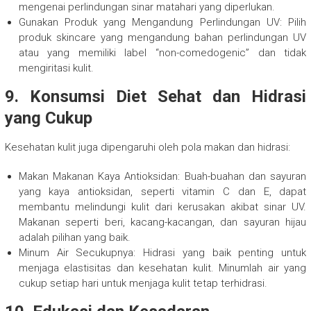
mengenai perlindungan sinar matahari yang diperlukan.
Gunakan Produk yang Mengandung Perlindungan UV: Pilih
produk skincare yang mengandung bahan perlindungan UV
atau yang memiliki label “non-comedogenic” dan tidak
mengiritasi kulit.
9. Konsumsi Diet Sehat dan Hidrasi
yang Cukup
Kesehatan kulit juga dipengaruhi oleh pola makan dan hidrasi:
Makan Makanan Kaya Antioksidan: Buah-buahan dan sayuran
yang kaya antioksidan, seperti vitamin C dan E, dapat
membantu melindungi kulit dari kerusakan akibat sinar UV.
Makanan seperti beri, kacang-kacangan, dan sayuran hijau
adalah pilihan yang baik.
Minum Air Secukupnya: Hidrasi yang baik penting untuk
menjaga elastisitas dan kesehatan kulit. Minumlah air yang
cukup setiap hari untuk menjaga kulit tetap terhidrasi.