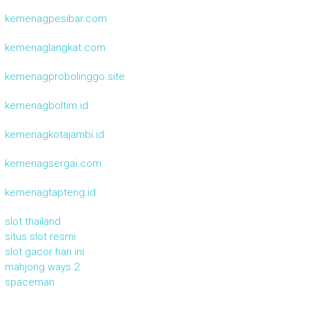
kemenagpesibar.com
kemenaglangkat.com
kemenagprobolinggo.site
kemenagboltim.id
kemenagkotajambi.id
kemenagsergai.com
kemenagtapteng.id
slot thailand
situs slot resmi
slot gacor hari ini
mahjong ways 2
spaceman