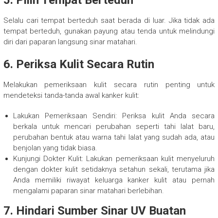
5. Pilih Tempat Berteduh
Selalu cari tempat berteduh saat berada di luar. Jika tidak ada
tempat berteduh, gunakan payung atau tenda untuk melindungi
diri dari paparan langsung sinar matahari.
6. Periksa Kulit Secara Rutin
Melakukan pemeriksaan kulit secara rutin penting untuk
mendeteksi tanda-tanda awal kanker kulit:
Lakukan Pemeriksaan Sendiri: Periksa kulit Anda secara
berkala untuk mencari perubahan seperti tahi lalat baru,
perubahan bentuk atau warna tahi lalat yang sudah ada, atau
benjolan yang tidak biasa.
Kunjungi Dokter Kulit: Lakukan pemeriksaan kulit menyeluruh
dengan dokter kulit setidaknya setahun sekali, terutama jika
Anda memiliki riwayat keluarga kanker kulit atau pernah
mengalami paparan sinar matahari berlebihan.
7. Hindari Sumber Sinar UV Buatan