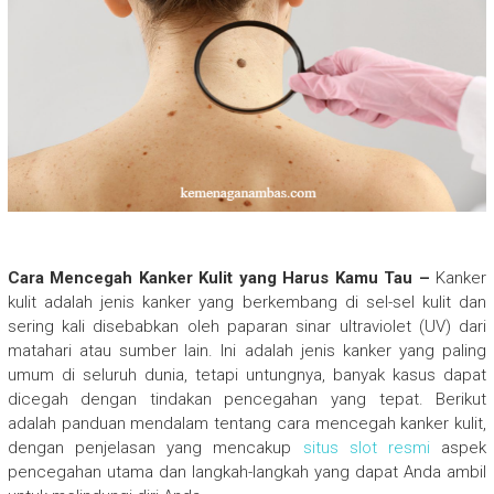
Cara Mencegah Kanker Kulit yang Harus Kamu Tau –
Kanker
kulit adalah jenis kanker yang berkembang di sel-sel kulit dan
sering kali disebabkan oleh paparan sinar ultraviolet (UV) dari
matahari atau sumber lain. Ini adalah jenis kanker yang paling
umum di seluruh dunia, tetapi untungnya, banyak kasus dapat
dicegah dengan tindakan pencegahan yang tepat. Berikut
adalah panduan mendalam tentang cara mencegah kanker kulit,
dengan penjelasan yang mencakup
situs slot resmi
aspek
pencegahan utama dan langkah-langkah yang dapat Anda ambil