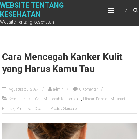
Skip
WEBSITE TENTANG
to
KESEHATAN
content
Website Tentang Kesehatan
Cara Mencegah Kanker Kulit
yang Harus Kamu Tau
Agustus 25, 2024
admin
0 Komentar
,
Kesehatan
Cara Mencegah Kanker Kulit
Hindari Paparan Matahari
,
Puncak
Perhatikan Obat dan Produk Skincare