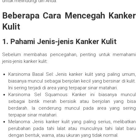
untuk melindungi diri Anda.
Beberapa Cara Mencegah Kanker
Kulit
1. Pahami Jenis-jenis Kanker Kulit
Sebelum membahas pencegahan, penting untuk memahami
jenis-jenis kanker kulit:
Karsinoma Basal Sel: Jenis kanker kulit yang paling umum,
biasanya muncul sebagai benjolan kecil yang bersinar di kulit.
Ini sering terjadi di area yang terpapar sinar matahari.
Karsinoma Sel Squamous: Kanker ini biasanya muncul
sebagai bintik merah bersisik atau benjolan yang bisa
berdarah. Ia cenderung muncul pada area yang sering
terpapar sinar matahari.
Melanoma: Jenis kanker kulit yang paling serius, melibatkan
perubahan pada tahi lalat atau munculnya tahi lalat baru
dengan bentuk, warna, atau ukuran yang tidak normal.