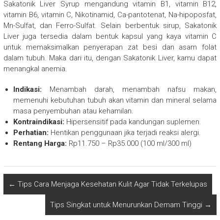
Sakatonik Liver Syrup mengandung vitamin B1, vitamin B12,
vitamin B6, vitamin C, Nikotinamid, Ca-pantotenat, Na-hipoposfat,
Mn-Sulfat, dan Ferro-Sulfat. Selain berbentuk sirup, Sakatonik
Liver juga tersedia dalam bentuk kapsul yang kaya vitamin C
untuk memaksimalkan penyerapan zat besi dan asam folat
dalam tubuh. Maka dari itu, dengan Sakatonik Liver, kamu dapat
menangkal anemia.
Indikasi:
Menambah darah, menambah nafsu makan,
memenuhi kebutuhan tubuh akan vitamin dan mineral selama
masa penyembuhan atau kehamilan.
Kontraindikasi:
Hipersensitif pada kandungan suplemen.
Perhatian:
Hentikan penggunaan jika terjadi reaksi alergi.
Rentang Harga:
Rp11.750 – Rp35.000 (100 ml/300 ml)
←
Tips Cara Menjaga Kesehatan Kulit Agar Tidak Terkelupas
Tips Singkat untuk Menurunkan Demam Tinggi
→