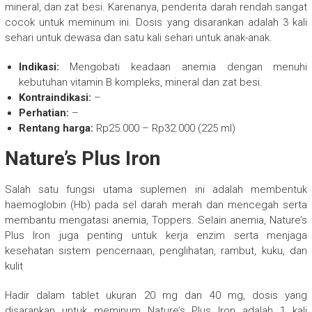
mineral, dan zat besi. Karenanya, penderita darah rendah sangat
cocok untuk meminum ini. Dosis yang disarankan adalah 3 kali
sehari untuk dewasa dan satu kali sehari untuk anak-anak.
Indikasi:
Mengobati keadaan anemia dengan menuhi
kebutuhan vitamin B kompleks, mineral dan zat besi.
Kontraindikasi:
–
Perhatian:
–
Rentang harga:
Rp25.000 – Rp32.000 (225 ml)
Nature’s Plus Iron
Salah satu fungsi utama suplemen ini adalah membentuk
haemoglobin (Hb) pada sel darah merah dan mencegah serta
membantu mengatasi anemia, Toppers. Selain anemia, Nature’s
Plus Iron juga penting untuk kerja enzim serta menjaga
kesehatan sistem pencernaan, penglihatan, rambut, kuku, dan
kulit
Hadir dalam tablet ukuran 20 mg dan 40 mg, dosis yang
disarankan untuk meminum Nature’s Plus Iron adalah 1 kali