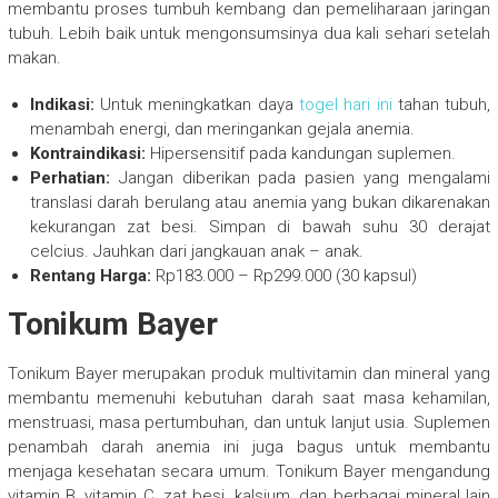
membantu proses tumbuh kembang dan pemeliharaan jaringan
tubuh. Lebih baik untuk mengonsumsinya dua kali sehari setelah
makan.
Indikasi:
Untuk meningkatkan daya
togel hari ini
tahan tubuh,
menambah energi, dan meringankan gejala anemia.
Kontraindikasi:
Hipersensitif pada kandungan suplemen.
Perhatian:
Jangan diberikan pada pasien yang mengalami
translasi darah berulang atau anemia yang bukan dikarenakan
kekurangan zat besi. Simpan di bawah suhu 30 derajat
celcius. Jauhkan dari jangkauan anak – anak.
Rentang Harga:
Rp183.000 – Rp299.000 (30 kapsul)
Tonikum Bayer
Tonikum Bayer merupakan produk multivitamin dan mineral yang
membantu memenuhi kebutuhan darah saat masa kehamilan,
menstruasi, masa pertumbuhan, dan untuk lanjut usia. Suplemen
penambah darah anemia ini juga bagus untuk membantu
menjaga kesehatan secara umum. Tonikum Bayer mengandung
vitamin B, vitamin C, zat besi, kalsium, dan berbagai mineral lain