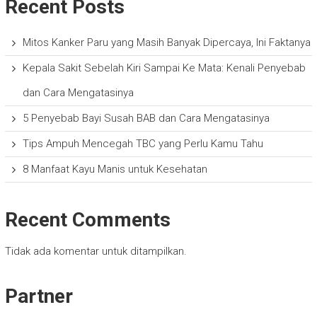
Recent Posts
Mitos Kanker Paru yang Masih Banyak Dipercaya, Ini Faktanya
Kepala Sakit Sebelah Kiri Sampai Ke Mata: Kenali Penyebab
dan Cara Mengatasinya
5 Penyebab Bayi Susah BAB dan Cara Mengatasinya
Tips Ampuh Mencegah TBC yang Perlu Kamu Tahu
8 Manfaat Kayu Manis untuk Kesehatan
Recent Comments
Tidak ada komentar untuk ditampilkan.
Partner