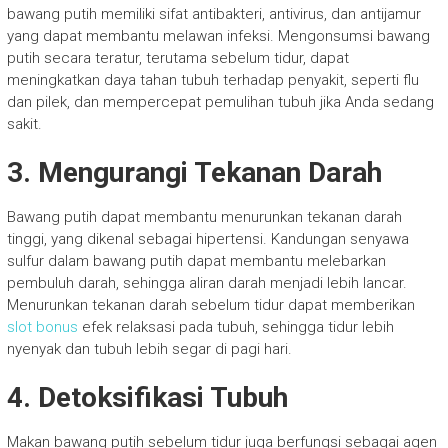
bawang putih memiliki sifat antibakteri, antivirus, dan antijamur
yang dapat membantu melawan infeksi. Mengonsumsi bawang
putih secara teratur, terutama sebelum tidur, dapat
meningkatkan daya tahan tubuh terhadap penyakit, seperti flu
dan pilek, dan mempercepat pemulihan tubuh jika Anda sedang
sakit.
3.
Mengurangi Tekanan Darah
Bawang putih dapat membantu menurunkan tekanan darah
tinggi, yang dikenal sebagai hipertensi. Kandungan senyawa
sulfur dalam bawang putih dapat membantu melebarkan
pembuluh darah, sehingga aliran darah menjadi lebih lancar.
Menurunkan tekanan darah sebelum tidur dapat memberikan
slot bonus
efek relaksasi pada tubuh, sehingga tidur lebih
nyenyak dan tubuh lebih segar di pagi hari.
4.
Detoksifikasi Tubuh
Makan bawang putih sebelum tidur juga berfungsi sebagai agen