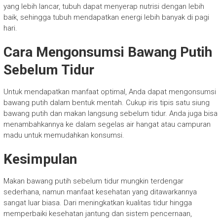
yang lebih lancar, tubuh dapat menyerap nutrisi dengan lebih
baik, sehingga tubuh mendapatkan energi lebih banyak di pagi
hari.
Cara Mengonsumsi Bawang Putih
Sebelum Tidur
Untuk mendapatkan manfaat optimal, Anda dapat mengonsumsi
bawang putih dalam bentuk mentah. Cukup iris tipis satu siung
bawang putih dan makan langsung sebelum tidur. Anda juga bisa
menambahkannya ke dalam segelas air hangat atau campuran
madu untuk memudahkan konsumsi.
Kesimpulan
Makan bawang putih sebelum tidur mungkin terdengar
sederhana, namun manfaat kesehatan yang ditawarkannya
sangat luar biasa. Dari meningkatkan kualitas tidur hingga
memperbaiki kesehatan jantung dan sistem pencernaan,