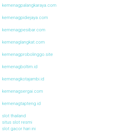
kemenagpalangkaraya.com
kemenagpidiejaya.com
kemenagpesibar.com
kemenaglangkat.com
kemenagprobolinggo.site
kemenagboltim.id
kemenagkotajambi.id
kemenagsergai.com
kemenagtapteng.id
slot thailand
situs slot resmi
slot gacor hari ini