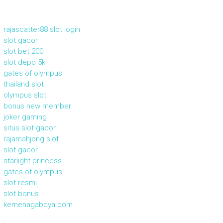
rajascatter88 slot login
slot gacor
slot bet 200
slot depo 5k
gates of olympus
thailand slot
olympus slot
bonus new member
joker gaming
situs slot gacor
rajamahjong slot
slot gacor
starlight princess
gates of olympus
slot resmi
slot bonus
kemenagabdya.com