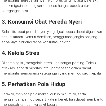
membantu meredakan nyeri. Kompres dingin biasanya efektif
untuk migrain, sedangkan kompres hangat cocok untuk
ketegangan otot.
3. Konsumsi Obat Pereda Nyeri
Selain itu, obat pereda nyeri yang dijual bebas dapat digunakan
sesuai aturan. Namun demikian, penggunaan jangka panjang
sebaiknya dihindari tanpa konsultasi dokter.
4. Kelola Stres
Di samping itu, mengelola stres juga sangat penting. Teknik
relaksasi seperti meditasi atau pernapasan dalam dapat
membantu mengurangi ketegangan yang memicu sakit kepala.
5. Perhatikan Pola Hidup
Terakhir, menjaga pola makan, cukup minum air, serta
menghindari pemicu seperti kafein berlebihan dapat membantu
mencegah kambuhnya sakit kepala.