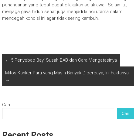
penanganan yang tepat dapat dilakukan sejak awal. Selain itu,
menjaga gaya hidup sehat juga menjadi kunci utama dalam
mencegah kondisi ini agar tidak sering kambuh.
←
5 Penyebab Bayi Susah BAB dan Cara Mengatasinya
Mitos Kanker Paru yang Masih Banyak Dipercaya, Ini Faktanya
→
Cari
Cari
Recent Posts