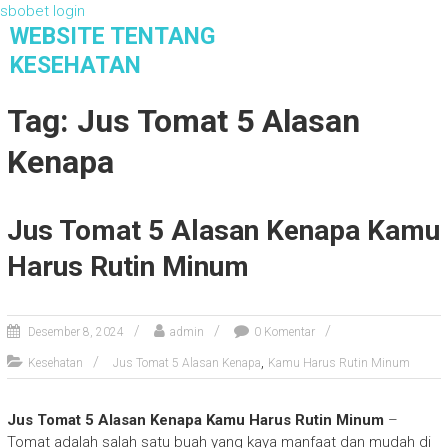
sbobet login
S
WEBSITE TENTANG
k
KESEHATAN
i
Website Tentang Kesehatan
p
Tag: Jus Tomat 5 Alasan
t
o
Kenapa
c
o
n
Jus Tomat 5 Alasan Kenapa Kamu
t
e
Harus Rutin Minum
n
t
Desember 8, 2024
admin
0 Komentar
,
Kesehatan
Jus Tomat 5 Alasan Kenapa
Kamu Harus Rutin Minum
Jus Tomat 5 Alasan Kenapa Kamu Harus Rutin Minum
–
Tomat adalah salah satu buah yang kaya manfaat dan mudah di