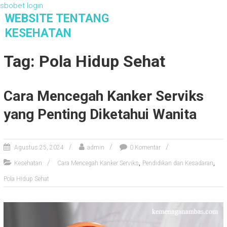
sbobet login
S
WEBSITE TENTANG
k
KESEHATAN
i
Website Tentang Kesehatan
p
Tag: Pola Hidup Sehat
t
o
c
Cara Mencegah Kanker Serviks
o
n
yang Penting Diketahui Wanita
t
e
n
Agustus 25, 2024
admin
0 Komentar
t
,
,
Kesehatan
Cara Mencegah Kanker Serviks
Pendidikan dan Kesadaran
Pola Hidup Sehat