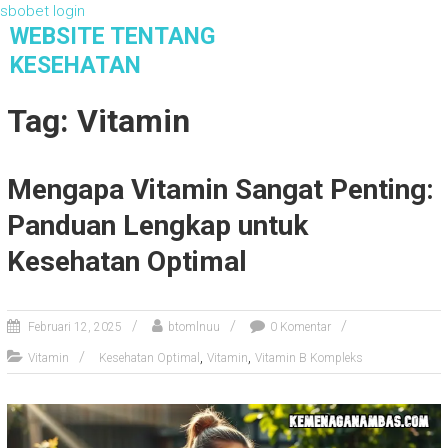
sbobet login
S
WEBSITE TENTANG
k
KESEHATAN
i
Website Tentang Kesehatan
p
Tag: Vitamin
t
o
c
Mengapa Vitamin Sangat Penting:
o
n
Panduan Lengkap untuk
t
e
Kesehatan Optimal
n
t
Februari 12, 2025
btomlnuu
0 Komentar
,
,
Vitamin
Kesehatan Optimal
Vitamin
Vitamin B Kompleks