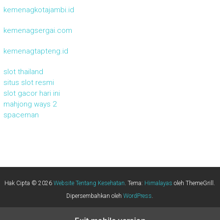
kemenagkotajambi.id
kemenagsergai.com
kemenagtapteng.id
slot thailand
situs slot resmi
slot gacor hari ini
mahjong ways 2
spaceman
Hak Cipta © 2026
Website Tentang Kesehatan
. Tema:
Himalayas
oleh ThemeGrill.
Dipersembahkan oleh
WordPress
.