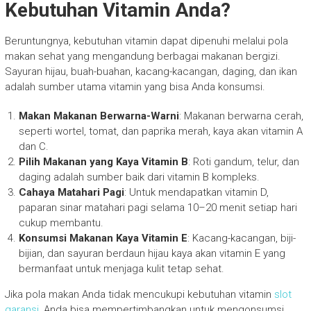
Kebutuhan Vitamin Anda?
Beruntungnya, kebutuhan vitamin dapat dipenuhi melalui pola
makan sehat yang mengandung berbagai makanan bergizi.
Sayuran hijau, buah-buahan, kacang-kacangan, daging, dan ikan
adalah sumber utama vitamin yang bisa Anda konsumsi.
Makan Makanan Berwarna-Warni
: Makanan berwarna cerah,
seperti wortel, tomat, dan paprika merah, kaya akan vitamin A
dan C.
Pilih Makanan yang Kaya Vitamin B
: Roti gandum, telur, dan
daging adalah sumber baik dari vitamin B kompleks.
Cahaya Matahari Pagi
: Untuk mendapatkan vitamin D,
paparan sinar matahari pagi selama 10–20 menit setiap hari
cukup membantu.
Konsumsi Makanan Kaya Vitamin E
: Kacang-kacangan, biji-
bijian, dan sayuran berdaun hijau kaya akan vitamin E yang
bermanfaat untuk menjaga kulit tetap sehat.
Jika pola makan Anda tidak mencukupi kebutuhan vitamin
slot
garansi
, Anda bisa mempertimbangkan untuk mengonsumsi