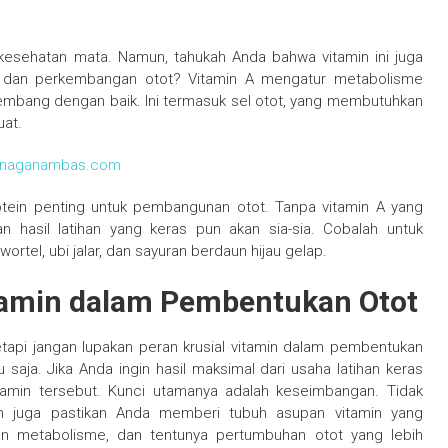
 kesehatan mata. Namun, tahukah Anda bahwa vitamin ini juga
dan perkembangan otot? Vitamin A mengatur metabolisme
mbang dengan baik. Ini termasuk sel otot, yang membutuhkan
uat.
naganambas.com
protein penting untuk pembangunan otot. Tanpa vitamin A yang
 hasil latihan yang keras pun akan sia-sia. Cobalah untuk
rtel, ubi jalar, dan sayuran berdaun hijau gelap.
tamin dalam Pembentukan Otot
etapi jangan lupakan peran krusial vitamin dalam pembentukan
u saja. Jika Anda ingin hasil maksimal dari usaha latihan keras
tamin tersebut. Kunci utamanya adalah keseimbangan. Tidak
un juga pastikan Anda memberi tubuh asupan vitamin yang
an metabolisme, dan tentunya pertumbuhan otot yang lebih