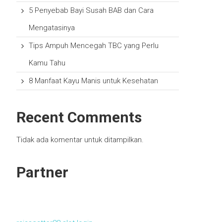
5 Penyebab Bayi Susah BAB dan Cara
Mengatasinya
Tips Ampuh Mencegah TBC yang Perlu
Kamu Tahu
8 Manfaat Kayu Manis untuk Kesehatan
Recent Comments
Tidak ada komentar untuk ditampilkan.
Partner