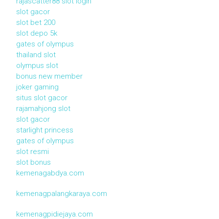
rajascatter88 slot login
slot gacor
slot bet 200
slot depo 5k
gates of olympus
thailand slot
olympus slot
bonus new member
joker gaming
situs slot gacor
rajamahjong slot
slot gacor
starlight princess
gates of olympus
slot resmi
slot bonus
kemenagabdya.com
kemenagpalangkaraya.com
kemenagpidiejaya.com