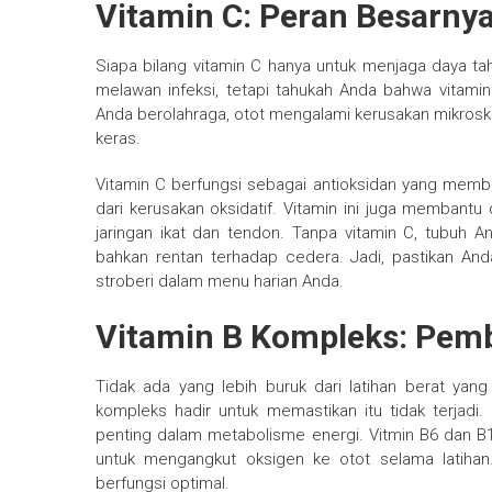
Vitamin C: Peran Besarny
Siapa bilang vitamin C hanya untuk menjaga daya 
melawan infeksi, tetapi tahukah Anda bahwa vitami
Anda berolahraga, otot mengalami kerusakan mikrosko
keras.
Vitamin C berfungsi sebagai antioksidan yang memba
dari kerusakan oksidatif. Vitamin ini juga membantu
jaringan ikat dan tendon. Tanpa vitamin C, tubuh A
bahkan rentan terhadap cedera. Jadi, pastikan And
stroberi dalam menu harian Anda.
Vitamin B Kompleks: Pemb
Tidak ada yang lebih buruk dari latihan berat yang
kompleks hadir untuk memastikan itu tidak terjadi.
penting dalam metabolisme energi. Vitmin B6 dan B
untuk mengangkut oksigen ke otot selama latiha
berfungsi optimal.