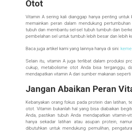
Otot
Vitamin A sering kali dianggap hanya penting untuk
memainkan peran dalam mendukung pertumbuhan 
tubuh dan membantu sel-sel tubuh tumbuh dan berke
pembelahan sel untuk tumbuh lebih besar dan lebih k
Baca juga artikel kami yang lainnya hanya di sini:
keme
Selain itu, vitamin A juga terlibat dalam produksi 
cukup, metabolisme otot Anda bisa terganggu, dan
mendapatkan vitamin A dari sumber makanan seperti wo
Jangan Abaikan Peran Vi
Kebanyakan orang fokus pada protein dan latihan, t
otot. Vitamin bukanlah hal yang bisa diabaikan begit
Anda, pastikan tubuh Anda mendapatkan vitamin-vi
hanya sekadar latihan atau asupan protein, nam
dibutuhkan untuk mendukung pemulihan, pengatur