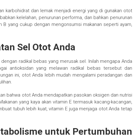
n karbohidrat dan lemak menjadi energi yang di gunakan otot
ebabkan kelelahan, penurunan performa, dan bahkan penurunan
min B yang cukup dengan mengonsumsi makanan seperti ayam,
tan Sel Otot Anda
hi dengan radikal bebas yang merusak sel. Inilah mengapa Anda
gai antioksidan yang melawan radikal bebas tersebut dan
indungan ini, otot Anda lebih mudah mengalami peradangan dan
lihan.
ikan bahwa otot Anda mendapatkan pasokan oksigen dan nutrisi
 Makanan yang kaya akan vitamin E termasuk kacang-kacangan,
embuat tubuh lebih kuat, vitamin E juga menjaga otot Anda tetap
etabolisme untuk Pertumbuhan