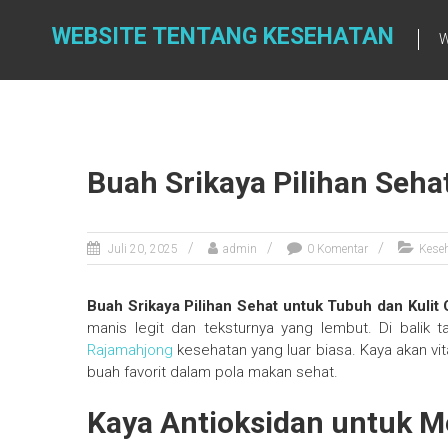
Skip
to
WEBSITE TENTANG KESEHATAN
W
content
Buah Srikaya Pilihan Seha
Juli 20, 2025
admin
0 Komentar
Kese
Buah Srikaya Pilihan Sehat untuk Tubuh dan Kulit
manis legit dan teksturnya yang lembut. Di balik 
Rajamahjong
kesehatan yang luar biasa. Kaya akan vita
buah favorit dalam pola makan sehat.
Kaya Antioksidan untuk M