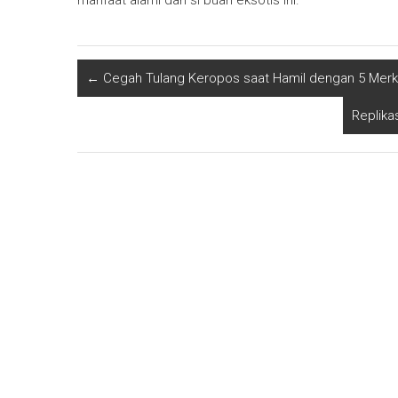
manfaat alami dari si buah eksotis ini.
←
Cegah Tulang Keropos saat Hamil dengan 5 Merk
Replika