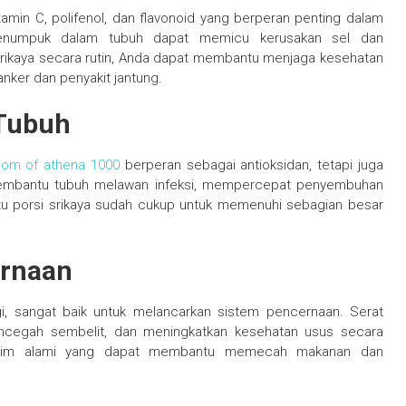
amin C, polifenol, dan flavonoid yang berperan penting dalam
menumpuk dalam tubuh dapat memicu kerusakan sel dan
ikaya secara rutin, Anda dapat membantu menjaga kesehatan
nker dan penyakit jantung.
Tubuh
dom of athena 1000
berperan sebagai antioksidan, tetapi juga
 membantu tubuh melawan infeksi, mempercepat penyembuhan
atu porsi srikaya sudah cukup untuk memenuhi sebagian besar
ernaan
i, sangat baik untuk melancarkan sistem pencernaan. Serat
encegah sembelit, dan meningkatkan kesehatan usus secara
i enzim alami yang dapat membantu memecah makanan dan