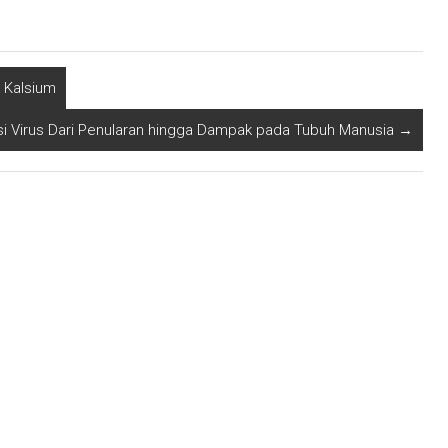
 Kalsium
si Virus Dari Penularan hingga Dampak pada Tubuh Manusia
→