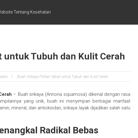
ebsite Tentang Kesehatan
t untuk Tubuh dan Kulit Cerah
hatan
Buah Srikaya Pilihan Sehat untuk Tubuh dan Kulit Cerah
 Cerah
– Buah srikaya (Annona squamosa) dikenal dengan rasa
tampilannya yang unik, buah ini menyimpan berbagai manfaat
min, mineral, dan antioksidan, srikaya layak dijadikan salah satu
enangkal Radikal Bebas