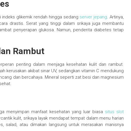
tes
i indeks glikemik rendah hingga sedang
server jepang
. Artinya,
cara drastis. Serat yang tinggi dalam srikaya juga membantu
mbat penyerapan glukosa. Namun, penderita diabetes tetap
 dan Rambut
rperan penting dalam menjaga kesehatan kulit dan rambut.
ah kerusakan akibat sinar UV, sedangkan vitamin C mendukung
encang dan bercahaya. Mineral seperti zat besi dan magnesium
sehat.
 juga menyimpan manfaat kesehatan yang luar biasa
situs slot
antik kulit, srikaya layak mendapat tempat dalam menu harian
, salad, atau dimakan langsung untuk merasakan manisnya