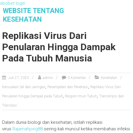
sbobet login
S
WEBSITE TENTANG
k
KESEHATAN
i
Website Tentang Kesehatan
p
Replikasi Virus Dari
t
o
Penularan Hingga Dampak
c
o
Pada Tubuh Manusia
n
t
e
Juli 27, 2025
admin
0 Komentar
Kesehatan
n
,
,
Kerusakan Sel dan Jaringan
Penempelan dan Penetrasi
Replikasi Virus Dari
t
,
,
Penularan hingga Dampak pada Tubuh
Respon Imun Tubuh
Transkripsi dan
Translasi
Dalam dunia biologi dan kesehatan, istilah replikasi
virus
Rajamahjong88
sering kali muncul ketika membahas infeksi