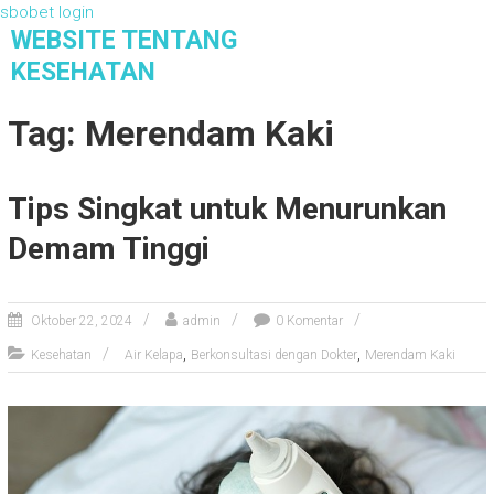
sbobet login
S
WEBSITE TENTANG
k
KESEHATAN
i
Website Tentang Kesehatan
p
Tag: Merendam Kaki
t
o
c
Tips Singkat untuk Menurunkan
o
n
Demam Tinggi
t
e
n
Oktober 22, 2024
admin
0 Komentar
t
,
,
Kesehatan
Air Kelapa
Berkonsultasi dengan Dokter
Merendam Kaki